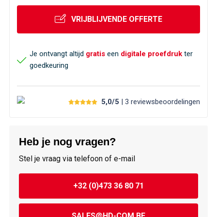
VRIJBLIJVENDE OFFERTE
Je ontvangt altijd
gratis
een
digitale proefdruk
ter
goedkeuring
5,0/5
| 3
reviews
beoordelingen
Heb je nog vragen?
Stel je vraag via telefoon of e-mail
+32 (0)473 36 80 71
SALES@HD-COM.BE