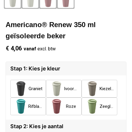
Schrijfwaren
Regenkleding
Overhemden
Zwemkleding
Americano®­­ Renew 350 ml
Sleutelhangers
Schoenen
Polo's
geïsoleerde beker
Snoepgoed
Vesten
Reflecterende polo's
€ 4,06
vanaf
excl. btw
Spellen
Reflecterende vesten
Stap 1: Kies je kleur
Sport
Regenkleding
Draagtassen
Restauranttextiel
Graniet
Ivoorwit
Kiezelgrijs
Themapakketten
Schoenen
Rifblauw
Roze
Zeeglasgroen
USB Sticks
Schorten en Sloven
Stap 2: Kies je aantal