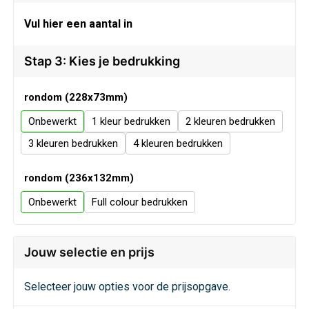
Veiligheid, Auto en Fiets
Sweaters
Vul hier een aantal in
Vrije tijd en Strand
T-Shirts
Stap 3: Kies je bedrukking
Waterflesjes
Veiligheidssignalering en Verlichting
rondom (228x73mm)
Veiligheidsvesten en Veiligheidshesjes
Onbewerkt
1
2
3
4
Vesten
rondom (236x132mm)
Oog- en gelaatsbescherming
Onbewerkt
Full colour
Gehoorbescherming
Jouw selectie en prijs
Ademhalingsbescherming
Selecteer jouw opties voor de prijsopgave.